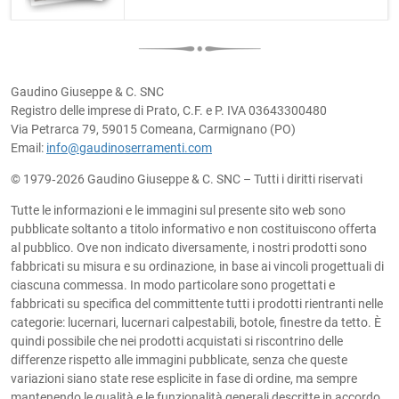
Gaudino Giuseppe & C. SNC
Registro delle imprese di Prato, C.F. e P. IVA 03643300480
Via Petrarca 79, 59015 Comeana, Carmignano (PO)
Email:
info@gaudinoserramenti.com
© 1979‐2026 Gaudino Giuseppe & C. SNC – Tutti i diritti riservati
Tutte le informazioni e le immagini sul presente sito web sono
pubblicate soltanto a titolo informativo e non costituiscono offerta
al pubblico. Ove non indicato diversamente, i nostri prodotti sono
fabbricati su misura e su ordinazione, in base ai vincoli progettuali di
ciascuna commessa. In modo particolare sono progettati e
fabbricati su specifica del committente tutti i prodotti rientranti nelle
categorie: lucernari, lucernari calpestabili, botole, finestre da tetto. È
quindi possibile che nei prodotti acquistati si riscontrino delle
differenze rispetto alle immagini pubblicate, senza che queste
variazioni siano state rese esplicite in fase di ordine, ma sempre
mantenendo le qualità e le funzionalità generali descritte in accordo