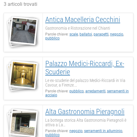
3 articoli trovati
Antica Macelleria Cecchini
Gastronomia e Ristorazione nel Chianti
Parole chiave:
scale
,
ballatoi
,
parapetti
,
negozio
,
pubblico
Palazzo Medici-Riccardi, Ex-
Scuderie
Le ex-scuderie del palazzo Medici-Riccardi in Via
Cavour, a Firenze.…
Parole chiave:
pubblico
,
arredamenti
,
serramenti in
acciaio
Alta Gastronomia Pieragnoli
La bottega storica Alta Gastronomia Pieragnoli è
attiva a La…
Parole chiave:
negozio
,
serramenti in alluminio
,
pubblico