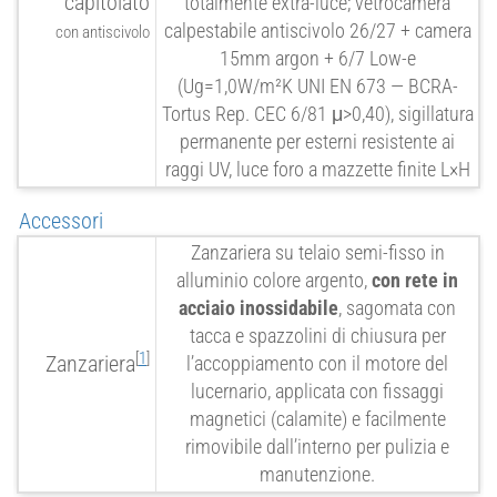
capitolato
totalmente extra-luce; vetrocamera
calpestabile antiscivolo 26/27 + camera
con antiscivolo
15mm argon + 6/7 Low-e
(Ug=1,0W/m²K
UNI
EN 673 —
BCRA
-
Tortus Rep.
CEC
6/81 μ>0,40), sigillatura
permanente per esterni resistente ai
raggi UV, luce foro a mazzette finite L×H
Accessori
Zanzariera su telaio semi-fisso in
alluminio colore argento,
con rete in
acciaio inossidabile
, sagomata con
tacca e spazzolini di chiusura per
1
Zanzariera
l’accoppiamento con il motore del
lucernario, applicata con fissaggi
magnetici (calamite) e facilmente
rimovibile dall’interno per pulizia e
manutenzione.