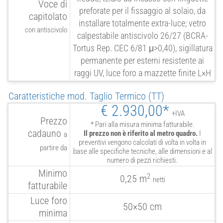
Voce di
preforate per il fissaggio al solaio, da
capitolato
installare totalmente extra-luce; vetro
con antiscivolo
calpestabile antiscivolo 26/27 (
BCRA
-
Tortus Rep.
CEC
6/81 μ>0,40), sigillatura
permanente per esterni resistente ai
raggi UV, luce foro a mazzette finite L×H
Caratteristiche mod. Taglio Termico (TT)
€ 2.930,00*
+IVA
Prezzo
* Pari alla misura minima fatturabile.
cadauno
Il prezzo non è riferito al metro quadro.
I
a
preventivi vengono calcolati di volta in volta in
partire da
base alle specifiche tecniche, alle dimensioni e al
numero di pezzi richiesti.
Minimo
2
0,25 m
netti
fatturabile
Luce foro
50×50 cm
minima