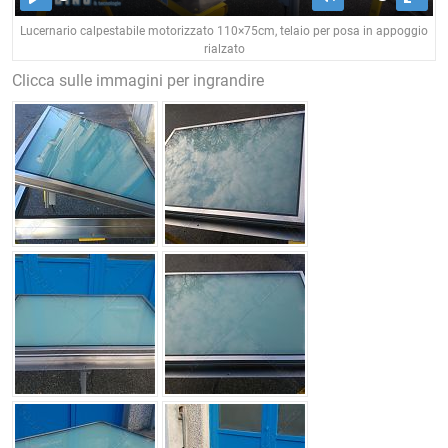
PLAY
MUTE
ENT
Lucernario calpestabile motorizzato 110×75cm, telaio per posa in appoggio
FUL
rialzato
Clicca sulle immagini per ingrandire