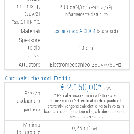
minima q
2
200 daN/m
2
k
(~200 kg/m
)
Cat. A/B1
uniformemente distribuito
Tab. 3.1.II N.T.C.
Materiali
acciaio inox AISI304
(standard)
Spessore
telaio
10 cm
altezza
Attuatore
Elettromeccanico 230V~/50Hz
Caratteristiche mod. Freddo
€ 2.160,00*
+IVA
Prezzo
* Pari alla misura minima fatturabile.
cadauno
Il prezzo non è riferito al metro quadro.
I
a
preventivi vengono calcolati di volta in volta in
partire da
base alle specifiche tecniche, alle dimensioni e al
numero di pezzi richiesti.
Minimo
2
0,25 m
netti
fatturabile