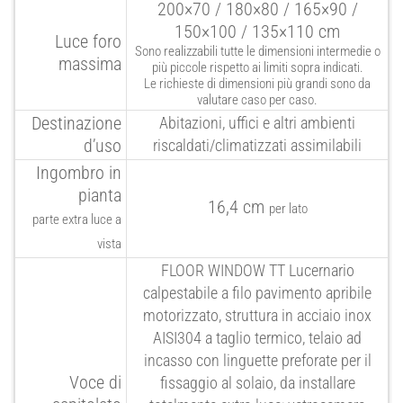
200×70 / 180×80 / 165×90 /
150×100 / 135×110 cm
Luce foro
Sono realizzabili tutte le dimensioni intermedie o
massima
più piccole rispetto ai limiti sopra indicati.
Le richieste di dimensioni più grandi sono da
valutare caso per caso.
Destinazione
Abitazioni, uffici e altri ambienti
d’uso
riscaldati/climatizzati assimilabili
Ingombro in
pianta
16,4 cm
per lato
parte extra luce a
vista
FLOOR
WINDOW
TT Lucernario
calpestabile a filo pavimento apribile
motorizzato, struttura in acciaio inox
AISI304 a taglio termico, telaio ad
incasso con linguette preforate per il
Voce di
fissaggio al solaio, da installare