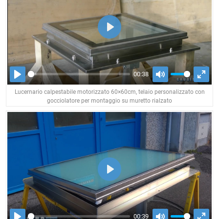
PLAY
00:38
PLAY
MUTE
ENT
Lucernario calpestabile motorizzato 60×60cm, telaio personalizzato con
FUL
gocciolatore per montaggio su muretto rialzato
PLAY
00:39