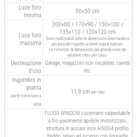
Luce foro
50×50 cm
minima
200×80 / 170×90 / 150×100 /
135×110 / 120×120 cm
Luce foro
Sono realizzabili tutte le dimensioni intermedie o
massima
più piccole rispetto ai limiti sopra indicati.
Le richieste di dimensioni più grandi sono da
valutare caso per caso.
Destinazione
Garage, magazzini non riscaldati, cavedi
d’uso
etc.
Ingombro in
pianta
11,9 cm
per lato
parte extra luce a
vista
FLOOR
WINDOW
Lucernario calpestabile
a filo pavimento apribile motorizzato,
struttura in acciaio inox AISI304 profilo
freddo, telaio ad incasso con linguette