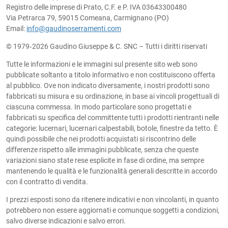
Registro delle imprese di Prato, C.F. e P. IVA 03643300480
Via Petrarca 79, 59015 Comeana, Carmignano (PO)
Email:
info@gaudinoserramenti.com
© 1979‐2026 Gaudino Giuseppe & C. SNC – Tutti i diritti riservati
Tutte le informazioni e le immagini sul presente sito web sono
pubblicate soltanto a titolo informativo e non costituiscono offerta
al pubblico. Ove non indicato diversamente, i nostri prodotti sono
fabbricati su misura e su ordinazione, in base ai vincoli progettuali di
ciascuna commessa. In modo particolare sono progettati e
fabbricati su specifica del committente tutti i prodotti rientranti nelle
categorie: lucernari, lucernari calpestabili, botole, finestre da tetto. È
quindi possibile che nei prodotti acquistati si riscontrino delle
differenze rispetto alle immagini pubblicate, senza che queste
variazioni siano state rese esplicite in fase di ordine, ma sempre
mantenendo le qualità e le funzionalità generali descritte in accordo
con il contratto di vendita.
I prezzi esposti sono da ritenere indicativi e non vincolanti, in quanto
potrebbero non essere aggiornati e comunque soggetti a condizioni,
salvo diverse indicazioni e salvo errori.